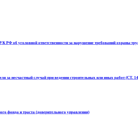
УК РФ об уголовной ответственности за нарушение требований охраны тру
я за несчастный случай при ведении строительных или иных работ (СТ. 14
го фонда и траста (доверительного управления)